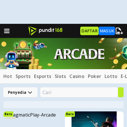
DAFTAR
MASUK
Hot
Sports
Esports
Slots
Casino
Poker
Lotto
E-
Penyedia
Baru
Baru
Promo