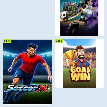
Baru
Baru