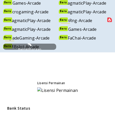
Baru
Baru
Baru
Baru
Baru
Baru
Promo
Baru
Baru
Baru
Baru
Promo
Baru
Pemeliharaan
Lisensi Permainan
Bank Status