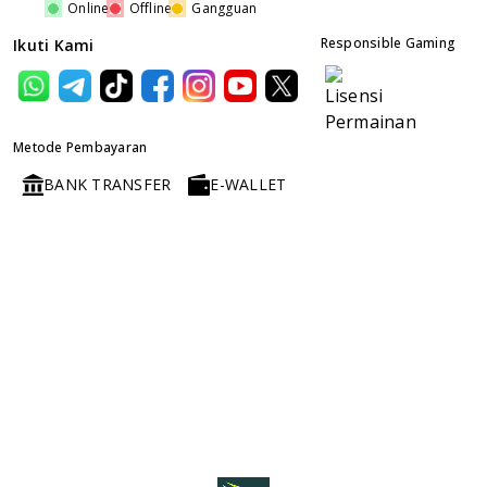
Online
Offline
Gangguan
Responsible Gaming
Ikuti Kami
Metode Pembayaran
BANK TRANSFER
E-WALLET