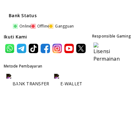
Bank Status
Online
Offline
Gangguan
Responsible Gaming
Ikuti Kami
Metode Pembayaran
BANK TRANSFER
E-WALLET