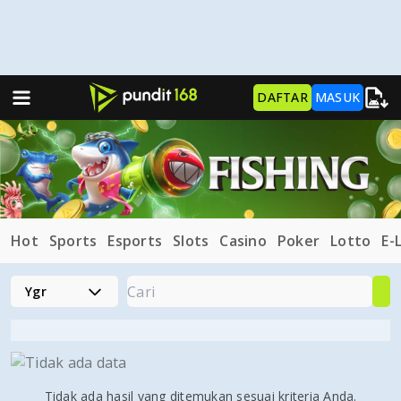
DAFTAR
MASUK
Hot
Sports
Esports
Slots
Casino
Poker
Lotto
E-
Ygr
Tidak ada hasil yang ditemukan sesuai kriteria Anda.